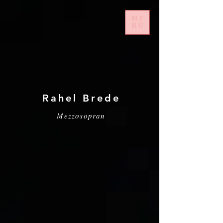
ME
NU
Rahel Brede
Mezzosopran