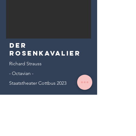
Der
Rosenkavalier
Richard Strauss
- Octavian -
Staatstheater Cottbus 2023